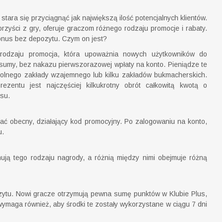
tara się przyciągnąć jak największą ilość potencjalnych klientów.
orzyści z gry, oferuje graczom różnego rodzaju promocje i rabaty.
bonus bez depozytu. Czym on jest?
odzaju promocja, która upoważnia nowych użytkowników do
sumy, bez nakazu pierwszorazowej wpłaty na konto. Pieniądze te
lnego zakłady wzajemnego lub kilku zakładów bukmacherskich.
ezentu jest najczęściej kilkukrotny obrót całkowitą kwotą o
rsu.
ać obecny, działający kod promocyjny. Po zalogowaniu na konto,
u.
mują tego rodzaju nagrody, a różnią między nimi obejmuje różną
ozytu. Nowi gracze otrzymują pewna sumę punktów w Klubie Plus,
maga również, aby środki te zostały wykorzystane w ciągu 7 dni