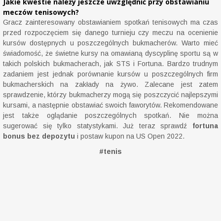
Jakie kwestie należy jeszcze uwzględnić przy obstawianiu
meczów tenisowych?
Gracz zainteresowany obstawianiem spotkań tenisowych ma czas
przed rozpoczęciem się danego turnieju czy meczu na ocenienie
kursów dostępnych u poszczególnych bukmacherów. Warto mieć
świadomość, że świetne kursy na omawianą dyscyplinę sportu są w
takich polskich bukmacherach, jak STS i Fortuna. Bardzo trudnym
zadaniem jest jednak porównanie kursów u poszczególnych firm
bukmacherskich na zakłady na żywo. Zalecane jest zatem
sprawdzenie, którzy bukmacherzy mogą się poszczycić najlepszymi
kursami, a następnie obstawiać swoich faworytów. Rekomendowane
jest także oglądanie poszczególnych spotkań. Nie można
sugerować się tylko statystykami. Już teraz sprawdź
fortuna
bonus bez depozytu
i postaw kupon na US Open 2022.
#tenis