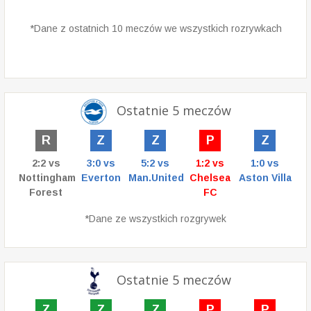
*Dane z ostatnich 10 meczów we wszystkich rozrywkach
Ostatnie 5 meczów
R
Z
Z
P
Z
2:2 vs
3:0 vs
5:2 vs
1:2 vs
1:0 vs
Nottingham
Everton
Man.United
Chelsea
Aston Villa
Forest
FC
*Dane ze wszystkich rozgrywek
Ostatnie 5 meczów
Z
Z
Z
P
P