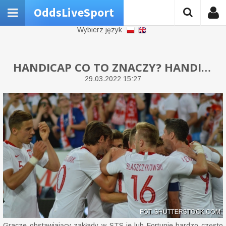
OddsLiveSport
Wybierz język
HANDICAP CO TO ZNACZY? HANDICAP AZJATYCKI I EUROPEJSKI - CO TO?
29.03.2022 15:27
FOT. SHUTTERSTOCK.COM
Gracze obstawiający zakłady w STS-ie lub Fortunie bardzo często