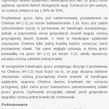
Ogromnym atutem azjatyckich handicapów jest fakt, że gracz może
wybierać spośród dwóch dostępnych opcji. Oznacza to tym samym,
że szansa zwiększa się z 33% do 50%.
Przykładowo gracz, który jest zainteresowany postawieniem na
Chelsea AH (-1) po kursie bukmacherskim 1.39. Kurs jest zatem
zdecydowanie niższy w porównaniu do handicapu europejskiego,
jednak w poprzedniej wersji gospodarze musieli wygrać różnicą
przynajmniej dwóch bramek. Z kolei w handicapie azjatyckim
zwycięstwo Chelsea tylko jedną bramką będzie oznaczać zwrot
postawionej stawki. Tak samo wygląda sytuacja, w której gracz
postawiłby na gości AH (+1) po kursie 3.10, wtedy wystarczy
porażka różnicą zaledwie jednej bramki.
W europejskim handicapie gracz podejmując decyzję o postawieniu
na Chelsea AH (-2) musi liczyć na to, że jego drużyna odniesie
zwycięstwo różnicą przynajmniej trzech bramek. W handicapie
azjatyckim wygrana Chelsea dwoma bramkami nie oznacza
przegranej, tylko zwrot przez bukmachera zainwestowanej stawki
przez gracza. Użytkownik przegrałby zakład, jeżeli gospodarze
wygraliby różnicą jednej bramki lub zremisowali.
Podsumowanie