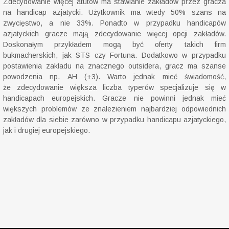
Zdecydowanie więcej atutów ma stawianie zakładów przez gracza
na handicap azjatycki. Użytkownik ma wtedy 50% szans na
zwycięstwo, a nie 33%. Ponadto w przypadku handicapów
azjatyckich gracze mają zdecydowanie więcej opcji zakładów.
Doskonałym przykładem mogą być oferty takich firm
bukmacherskich, jak STS czy Fortuna. Dodatkowo w przypadku
postawienia zakładu na znacznego outsidera, gracz ma szanse
powodzenia np. AH (+3). Warto jednak mieć świadomość,
że zdecydowanie większa liczba typerów specjalizuje się w
handicapach europejskich. Gracze nie powinni jednak mieć
większych problemów ze znalezieniem najbardziej odpowiednich
zakładów dla siebie zarówno w przypadku handicapu azjatyckiego,
jak i drugiej europejskiego.