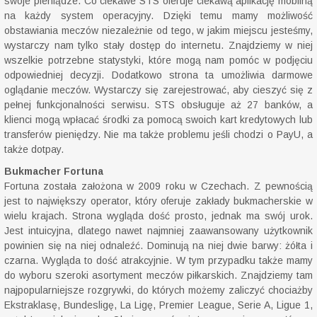
swoje pieniądze. Co ciekawe STS oferuje ciekawą aplikację mobilną
na każdy system operacyjny. Dzięki temu mamy możliwość
obstawiania meczów niezależnie od tego, w jakim miejscu jesteśmy,
wystarczy nam tylko stały dostęp do internetu. Znajdziemy w niej
wszelkie potrzebne statystyki, które mogą nam pomóc w podjęciu
odpowiedniej decyzji. Dodatkowo strona ta umożliwia darmowe
oglądanie meczów. Wystarczy się zarejestrować, aby cieszyć się z
pełnej funkcjonalności serwisu. STS obsługuje aż 27 banków, a
klienci mogą wpłacać środki za pomocą swoich kart kredytowych lub
transferów pieniędzy. Nie ma także problemu jeśli chodzi o PayU, a
także dotpay.
Bukmacher Fortuna
Fortuna została założona w 2009 roku w Czechach. Z pewnością
jest to największy operator, który oferuje zakłady bukmacherskie w
wielu krajach. Strona wygląda dość prosto, jednak ma swój urok.
Jest intuicyjna, dlatego nawet najmniej zaawansowany użytkownik
powinien się na niej odnaleźć. Dominują na niej dwie barwy: żółta i
czarna. Wygląda to dość atrakcyjnie. W tym przypadku także mamy
do wyboru szeroki asortyment meczów piłkarskich. Znajdziemy tam
najpopularniejsze rozgrywki, do których możemy zaliczyć chociażby
Ekstraklasę, Bundesligę, La Ligę, Premier League, Serie A, Ligue 1,