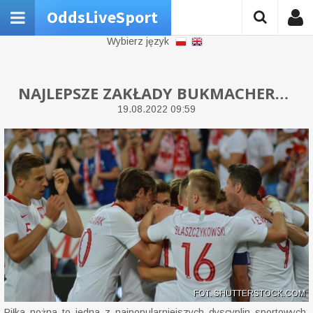
OddsLiveSport
Wybierz język
NAJLEPSZE ZAKŁADY BUKMACHERSKIE DO OBSTAWIANIA MECZÓW PIŁKI NOŻNEJ
19.08.2022 09:59
FOT. SHUTTERSTOCK.COM
Piłka nożna to jedna z najpopularniejszych dyscyplin sportowych.