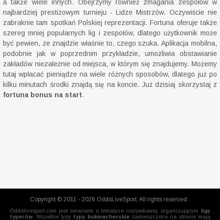
a także wiele innych. Obejrzymy również zmagania zespołów w
najbardziej prestiżowym turnieju - Lidze Mistrzów. Oczywiście nie
zabraknie tam spotkań Polskiej reprezentacji. Fortuna oferuje także
szereg mniej popularnych lig i zespołów, dlatego użytkownik może
być pewien, że znajdzie właśnie to, czego szuka. Aplikacja mobilna,
podobnie jak w poprzednim przykładzie, umożliwia obstawianie
zakładów niezależnie od miejsca, w którym się znajdujemy. Możemy
tutaj wpłacać pieniądze na wiele różnych sposobów, dlatego już po
kilku minutach środki znajdą się na koncie. Już dzisiaj skorzystaj z
fortuna bonus na start
.
Copyright © 2011 - 2026 OddsLiveSport. All rights reserved .
Oddslivesport.com jest serwisem o tematyce rozrywkowej, organizującym
ligę
typerów
. Wszelkie typy
typy bukmacherskie
zamieszczone na stronie mają