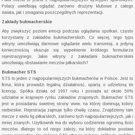
Polacy uwielbiają oglądać zarówno drużyny klubowe z całego
świata, jak i zmagania poszczególnych reprezentacji.
Zakłady bukmacherskie
Aby zwiększyć poziom emocji podczas oglądania spotkań, często
korzystamy z zakładów bukmacherskich. Co więcej, tego typu
witryny umożliwiają darmowe oglądanie wielu transmisji, a jedyną
koniecznością okazuje się wypełnienie krótkiego formularza
rejestracyjnego. Jakie witryny z zakładami bukmacherskimi
umożliwiają obstawianie meczów piłkarskich?
Bukmacher STS
STS to jeden z najpopularniejszych bukmacherów w Polsce. Jest to
firma, która prowadzi legalną działalność, opartą o udzieloną im
licencję. Spółka działa od 1997 roku i posiada aż około 50%
udziałów w krajowym rynku zakładów znajomych. Bukmacher STS
jest w posiadaniu świetnej strony www, na której dominują kolory
niebieskie. Rejestracja zajmuje tylko chwilę czasu. Znajdziemy tam
mecze z wielu lig piłkarskich, zarówno tych najpopularniejszych, jak i
mniej znanych. Użytkownik ma do wyboru codziennie ogromną ilość
meczów, dlatego to od niego zależy, na który dokładnie postawi