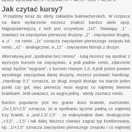
Jak czytać kursy?
Przejdźmy teraz do oferty zakładów bukmacherskich. W rozpisce
na dane wydarzenie możesz znaleźć bardzo wiele opcji.
Najpopularniejszą z nich jest oczywiście „1x2”. Stawiając „1” -
stawiasz na zwycięstwo pierwszej drużyny. „2” - zwycięstwo drugiej,
a „x” - na remis. „1x” oznacza zwycięstwo pierwszego zespołu lub
remis, „x2” - analogicznie, a „12” - zwycięstwo którejś z drużyn.
Alternatywą jest „spotkanie bez remisu” - tutaj możesz się spotkać z
wyższym kursem na zwycięstwo, a jeśli padnie remis, zdarzenie
wciąż będzie "wygrane", z kursem równym 1,0. A jeśli jesteś pewien
wysokiego zwycięstwa danej drużyny, możesz postawić handicap.
„Handicap 0:1” oznacza, że drugi zespół dostaje na starcie jeden
punkt czy gol, więc pierwszy musi wygrać co najmniej dwiema
bramkami. Jeśli uważasz, że wygra jedną - wtedy zaznacz remis.
Bardzo popularne jest też granie ilości bramek, over/under.
„Ov.2,5/+2,5” oznacza, że w spotkaniu łącznie padną co najmniej
trzy bramki, a „und.2,5/-2,5” - że maksymalnie dwie. Analogicznie
„+3,5”, „-1,5” i tak dalej. Możesz również zagrać typ kombinowany,
np. „1/+2,5” oznacza zwycięstwo pierwszego zespołu i co najmniej