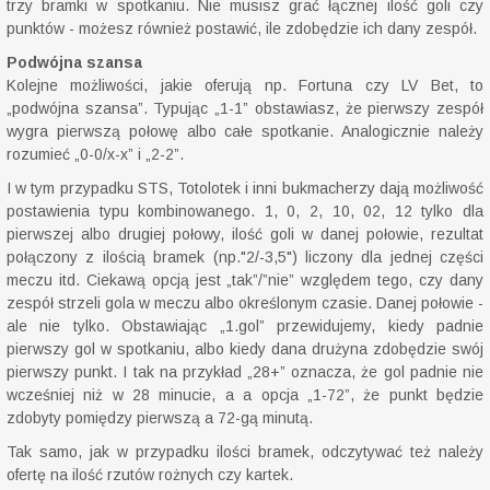
trzy bramki w spotkaniu. Nie musisz grać łącznej ilość goli czy
punktów - możesz również postawić, ile zdobędzie ich dany zespół.
Podwójna szansa
Kolejne możliwości, jakie oferują np. Fortuna czy LV Bet, to
„podwójna szansa”. Typując „1-1” obstawiasz, że pierwszy zespół
wygra pierwszą połowę albo całe spotkanie. Analogicznie należy
rozumieć „0-0/x-x” i „2-2”.
I w tym przypadku STS, Totolotek i inni bukmacherzy dają możliwość
postawienia typu kombinowanego. 1, 0, 2, 10, 02, 12 tylko dla
pierwszej albo drugiej połowy, ilość goli w danej połowie, rezultat
połączony z ilością bramek (np."2/-3,5") liczony dla jednej części
meczu itd. Ciekawą opcją jest „tak”/”nie” względem tego, czy dany
zespół strzeli gola w meczu albo określonym czasie. Danej połowie -
ale nie tylko. Obstawiając „1.gol” przewidujemy, kiedy padnie
pierwszy gol w spotkaniu, albo kiedy dana drużyna zdobędzie swój
pierwszy punkt. I tak na przykład „28+” oznacza, że gol padnie nie
wcześniej niż w 28 minucie, a a opcja „1-72”, że punkt będzie
zdobyty pomiędzy pierwszą a 72-gą minutą.
Tak samo, jak w przypadku ilości bramek, odczytywać też należy
ofertę na ilość rzutów rożnych czy kartek.