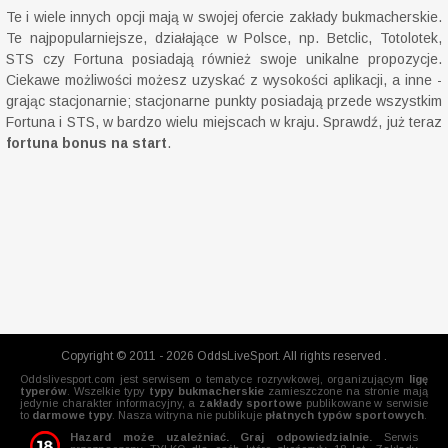
Te i wiele innych opcji mają w swojej ofercie zakłady bukmacherskie.
Te najpopularniejsze, działające w Polsce, np. Betclic, Totolotek,
STS czy Fortuna posiadają również swoje unikalne propozycje.
Ciekawe możliwości możesz uzyskać z wysokości aplikacji, a inne -
grając stacjonarnie; stacjonarne punkty posiadają przede wszystkim
Fortuna i STS, w bardzo wielu miejscach w kraju. Sprawdź, już teraz
fortuna bonus na start
.
Copyright © 2011 - 2026 OddsLiveSport. All rights reserved .
Oddslivesport.com jest serwisem o tematyce rozrywkowej, organizującym
ligę
typerów
. Wszelkie typy
typy bukmacherskie
zamieszczone na stronie mają
jedynie charakter informacyjny, a
zakłady sportowe
publikowane w serwisie
to
darmowe typy
. Nasza witryna nie publikuje
płatnych typów sportowych
.
Hazard może uzależniać. Graj odpowiedzialnie.
Serwis