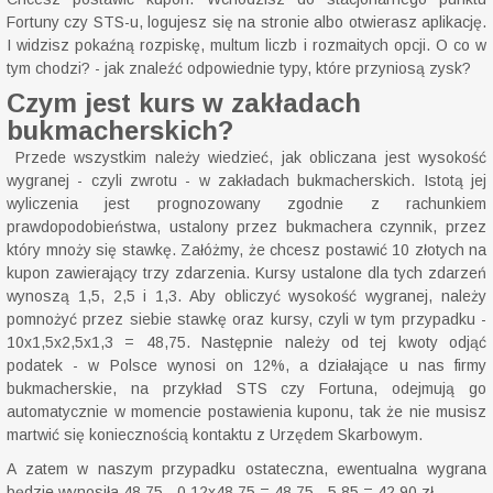
Fortuny czy STS-u, logujesz się na stronie albo otwierasz aplikację.
I widzisz pokaźną rozpiskę, multum liczb i rozmaitych opcji. O co w
tym chodzi? - jak znaleźć odpowiednie typy, które przyniosą zysk?
Czym jest kurs w zakładach
bukmacherskich?
Przede wszystkim należy wiedzieć, jak obliczana jest wysokość
wygranej - czyli zwrotu - w zakładach bukmacherskich. Istotą jej
wyliczenia jest prognozowany zgodnie z rachunkiem
prawdopodobieństwa, ustalony przez bukmachera czynnik, przez
który mnoży się stawkę. Załóżmy, że chcesz postawić 10 złotych na
kupon zawierający trzy zdarzenia. Kursy ustalone dla tych zdarzeń
wynoszą 1,5, 2,5 i 1,3. Aby obliczyć wysokość wygranej, należy
pomnożyć przez siebie stawkę oraz kursy, czyli w tym przypadku -
10x1,5x2,5x1,3 = 48,75. Następnie należy od tej kwoty odjąć
podatek - w Polsce wynosi on 12%, a działające u nas firmy
bukmacherskie, na przykład STS czy Fortuna, odejmują go
automatycznie w momencie postawienia kuponu, tak że nie musisz
martwić się koniecznością kontaktu z Urzędem Skarbowym.
A zatem w naszym przypadku ostateczna, ewentualna wygrana
będzie wynosiła 48,75 - 0,12x48,75 = 48,75 - 5,85 = 42,90 zł