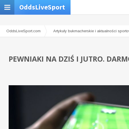
OddsLiveSport
OddsLiveSport.com
Artykuły bukmacherskie i aktualności sport