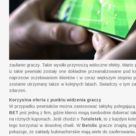
zaufanie graczy. Takie wysiłki przynoszą widoczne efekty. Wart
iż takie pewniaki zostały one dokładnie przeanalizowane pod
naprzeciw oczekiwaniom klientów i w coraz większym stopniu pr
zostanie utrzymany także w kolejnych latach. Świadczy o tym za
zdarzeń.
Korzystna oferta z punktu widzenia graczy
W przypadku pewniaków można zastosować taktykę polegającą n
BET
jest jedną z firm, gdzie klienci mogą swobodnie dobierać ta
na różnych kuponach. Jeśli chodzi o
Totolotek
, to z każdym kol
tego korzystać w dowolnej chwili. W
Betclic
gracze znajdą prop
pokazuje, że zakłady bukmacherskie mają wiele do zaoferowania.