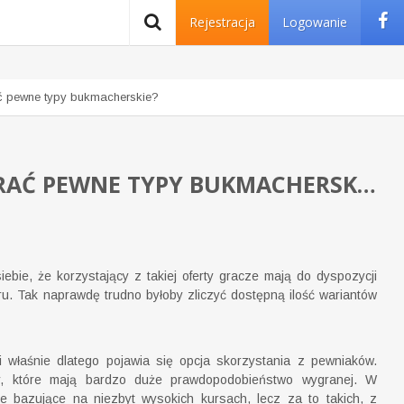
Rejestracja
Logowanie
rać pewne typy bukmacherskie?
PEWNIAKI NA DZIŚ I JUTRO. DARMOWE TYPY DNIA. JAK OBSTAWIAĆ I GRAĆ PEWNE TYPY BUKMACHERSKIE?
ebie, że korzystający z takiej oferty gracze mają do dyspozycji
. Tak naprawdę trudno byłoby zliczyć dostępną ilość wariantów
 właśnie dlatego pojawia się opcja skorzystania z pewniaków.
y, które mają bardzo duże prawdopodobieństwo wygranej. W
 bazujące na niezbyt wysokich kursach, lecz za to takich, z