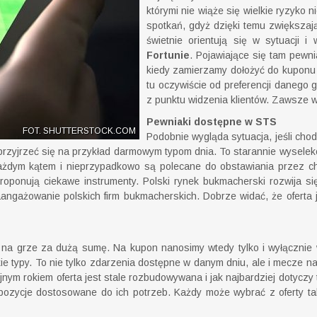
którymi nie wiąże się wielkie ryzyko
spotkań, gdyż dzięki temu zwiększa
świetnie orientują się w sytuacji 
Fortunie
. Pojawiające się tam pewn
kiedy zamierzamy dołożyć do kuponu 
tu oczywiście od preferencji danego
z punktu widzenia klientów. Zawsze 
Pewniaki dostępne w STS
FOT. SHUTTERSTOCK.COM
Podobnie wygląda sytuacja, jeśli cho
o przyjrzeć się na przykład darmowym typom dnia. To starannie wysele
 każdym kątem i nieprzypadkowo są polecane do obstawiania przez 
oponują ciekawe instrumenty. Polski rynek bukmacherski rozwija si
angażowanie polskich firm bukmacherskich. Dobrze widać, że oferta j
a grze za dużą sumę. Na kupon nanosimy wtedy tylko i wyłącznie 
kie typy. To nie tylko zdarzenia dostępne w danym dniu, ale i mecze 
ejnym rokiem oferta jest stale rozbudowywana i jak najbardziej dotycz
ozycje dostosowane do ich potrzeb. Każdy może wybrać z oferty taki