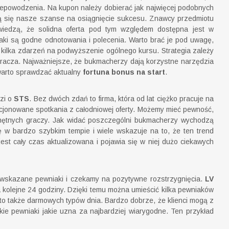
 niepowodzenia. Na kupon należy dobierać jak najwięcej podobnych
ją się nasze szanse na osiągnięcie sukcesu. Znawcy przedmiotu
i wiedzą, że solidna oferta pod tym względem dostępna jest w
iaki są godne odnotowania i polecenia. Warto brać je pod uwagę,
kilka zdarzeń na podwyższenie ogólnego kursu. Strategia zależy
 gracza. Najważniejsze, że bukmacherzy dają korzystne narzędzia
warto sprawdzać aktualny
fortuna bonus na start
.
dzi o
STS
. Bez dwóch zdań to firma, która od lat ciężko pracuje na
kcjonowane spotkania z całodniowej oferty. Możemy mieć pewność,
chętnych graczy. Jak widać poszczególni bukmacherzy wychodzą
ę w bardzo szybkim tempie i wiele wskazuje na to, że ten trend
est cały czas aktualizowana i pojawia się w niej dużo ciekawych
wskazane pewniaki i czekamy na pozytywne rozstrzygnięcia.
LV
na kolejne 24 godziny. Dzięki temu można umieścić kilka pewniaków
y to także darmowych typów dnia. Bardzo dobrze, że klienci mogą z
e pewniaki jakie uzna za najbardziej wiarygodne. Ten przykład