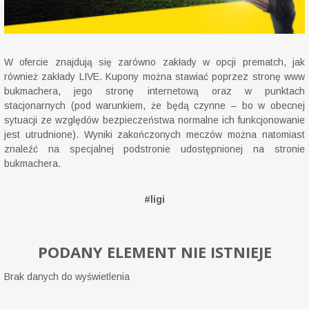
W ofercie znajdują się zarówno zakłady w opcji prematch, jak
również zakłady LIVE. Kupony można stawiać poprzez stronę www
bukmachera, jego stronę internetową oraz w punktach
stacjonarnych (pod warunkiem, że będą czynne – bo w obecnej
sytuacji ze względów bezpieczeństwa normalne ich funkcjonowanie
jest utrudnione). Wyniki zakończonych meczów można natomiast
znaleźć na specjalnej podstronie udostępnionej na stronie
bukmachera.
#ligi
PODANY ELEMENT NIE ISTNIEJE
Brak danych do wyświetlenia