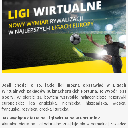
Jeśli chodzi o to, jakie ligi można obstawiać w Ligach
Wirtualnych zakładów bukmacherskich Fortuna, to wybór jest
spory
. W ofercie są bowiem wszystkie najmocniejsze rozgrywki
europejskie: liga angielska, niemiecka, hiszpańska, włoska,
francuska, rosyjska, grecka i turecka.
Jak wygląda oferta na Ligi Wirtualne w Fortunie?
Aktualna oferta na Ligi Wirtualne znajduje się w normalnej zakładce