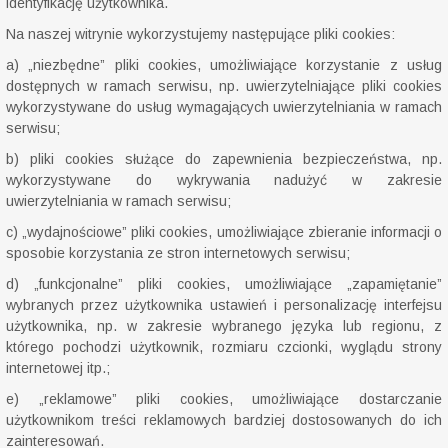
identyfikację użytkownika.
Na naszej witrynie wykorzystujemy następujące pliki cookies:
a) „niezbędne” pliki cookies, umożliwiające korzystanie z usług
dostępnych w ramach serwisu, np. uwierzytelniające pliki cookies
wykorzystywane do usług wymagających uwierzytelniania w ramach
serwisu;
b) pliki cookies służące do zapewnienia bezpieczeństwa, np.
wykorzystywane do wykrywania nadużyć w zakresie
uwierzytelniania w ramach serwisu;
c) „wydajnościowe” pliki cookies, umożliwiające zbieranie informacji o
sposobie korzystania ze stron internetowych serwisu;
d) „funkcjonalne” pliki cookies, umożliwiające „zapamiętanie”
wybranych przez użytkownika ustawień i personalizację interfejsu
użytkownika, np. w zakresie wybranego języka lub regionu, z
którego pochodzi użytkownik, rozmiaru czcionki, wyglądu strony
internetowej itp.;
e) „reklamowe” pliki cookies, umożliwiające dostarczanie
użytkownikom treści reklamowych bardziej dostosowanych do ich
zainteresowań.