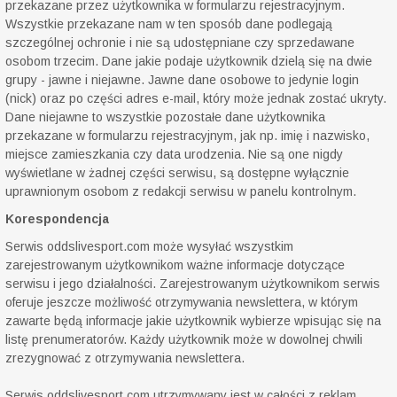
przekazane przez użytkownika w formularzu rejestracyjnym.
Wszystkie przekazane nam w ten sposób dane podlegają
szczególnej ochronie i nie są udostępniane czy sprzedawane
osobom trzecim. Dane jakie podaje użytkownik dzielą się na dwie
grupy - jawne i niejawne. Jawne dane osobowe to jedynie login
(nick) oraz po części adres e-mail, który może jednak zostać ukryty.
Dane niejawne to wszystkie pozostałe dane użytkownika
przekazane w formularzu rejestracyjnym, jak np. imię i nazwisko,
miejsce zamieszkania czy data urodzenia. Nie są one nigdy
wyświetlane w żadnej części serwisu, są dostępne wyłącznie
uprawnionym osobom z redakcji serwisu w panelu kontrolnym.
Korespondencja
Serwis oddslivesport.com może wysyłać wszystkim
zarejestrowanym użytkownikom ważne informacje dotyczące
serwisu i jego działalności. Zarejestrowanym użytkownikom serwis
oferuje jeszcze możliwość otrzymywania newslettera, w którym
zawarte będą informacje jakie użytkownik wybierze wpisując się na
listę prenumeratorów. Każdy użytkownik może w dowolnej chwili
zrezygnować z otrzymywania newslettera.
Serwis oddslivesport.com utrzymywany jest w całości z reklam.