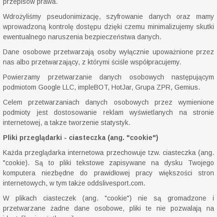
przepisów prawa.
Wdrożyliśmy pseudonimizację, szyfrowanie danych oraz mamy
wprowadzoną kontrolę dostępu dzięki czemu minimalizujemy skutki
ewentualnego naruszenia bezpieczeństwa danych.
Dane osobowe przetwarzają osoby wyłącznie upoważnione przez
nas albo przetwarzający, z którymi ściśle współpracujemy.
Powierzamy przetwarzanie danych osobowych następującym
podmiotom Google LLC, impleBOT, HotJar, Grupa ZPR, Gemius.
Celem przetwarzaniach danych osobowych przez wymienione
podmioty jest dostosowanie reklam wyświetlanych na stronie
internetowej, a takze tworzenie statystyk.
Pliki przeglądarki - ciasteczka (ang. "cookie")
Każda przeglądarka internetowa przechowuje tzw. ciasteczka (ang.
"cookie). Są to pliki tekstowe zapisywane na dysku Twojego
komputera niezbędne do prawidłowej pracy większości stron
internetowych, w tym także oddslivesport.com.
W plikach ciasteczek (ang. "cookie") nie są gromadzone i
przetwarzane żadne dane osobowe, pliki te nie pozwalają na