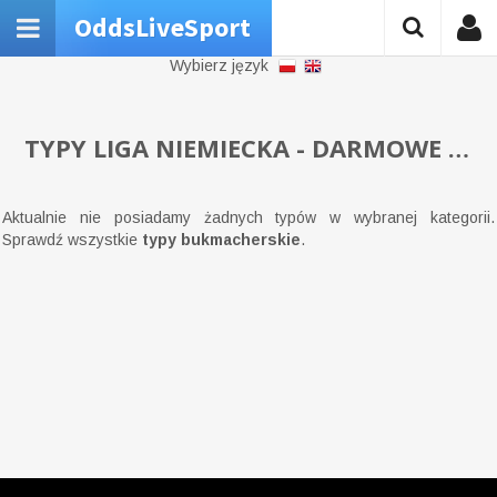
OddsLiveSport
Wybierz język
TYPY LIGA NIEMIECKA - DARMOWE TYPY BUKMACHERSKIE NA BUNDESLIGE
Aktualnie nie posiadamy żadnych typów w wybranej kategorii.
Sprawdź wszystkie
typy bukmacherskie
.