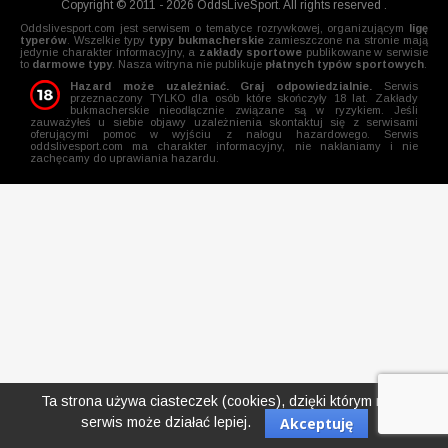
Copyright © 2011 - 2026 OddsLiveSport. All rights reserved .
Oddslivesport.com jest serwisem o tematyce rozrywkowej, organizującym
ligę
typerów
. Wszelkie typy
typy bukmacherskie
zamieszczone na stronie mają
jedynie charakter informacyjny, a
zakłady sportowe
publikowane w serwisie
to
darmowe typy
. Nasza witryna nie publikuje
płatnych typów sportowych
.
Hazard może uzależniać. Graj odpowiedzialnie.
Serwis
przeznaczony TYLKO dla osób które skończyły 18 lat. Zakłady
bukmacherskie nieodłącznie związane są w ryzykiem. Jeśli
zauważyłeś u siebie objawy uzależnienia skontaktuj się z serwisami
oferującymi pomoc w wyjściu z nałogu hazardowego. Serwis
oddslivesport.com ma charakter informacyjny, nie nakłaniamy i nie
zachęcamy do uprawiania hazardu.
Ta strona używa ciasteczek (cookies), dzięki którym nasz
Akceptuję
serwis może działać lepiej.