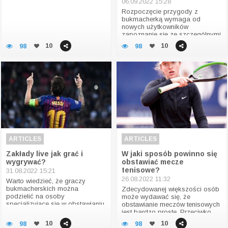
06.09.2022 15:28
Rozpoczęcie przygody z
bukmacherką wymaga od
nowych użytkowników
zapoznanie się ze szczególnymi
zasadami i warunkami
10
10
98
98
wybranego serwisu. Warto w tym
celu przeanalizować zasady gry,
możliwości wpłat i wypłat, nakaz
obrotu środkami, jak również
ofertę obejmującą wysokość
kursów, bonusy czy wszelkiego
rodzaju promocje i programy
lojalnościowe.
ARTICLES
ARTICLES
Zakłady live jak grać i
W jaki sposób powinno się
wygrywać?
obstawiać mecze
tenisowe?
31.08.2022 15:21
26.08.2022 11:32
Warto wiedzieć, że graczy
bukmacherskich można
Zdecydowanej większości osób
podzielić na osoby
może wydawać się, że
specjalizujące się w obstawianiu
obstawianie meczów tenisowych
spotkań przedmeczowych, a
jest bardzo proste. Przeciwko
także osoby grające tylko i
sobie gra bowiem dwóch
10
10
98
98
wyłącznie zakłady live. Można
tenisistów, nie ma możliwości