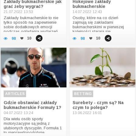
Zakłady bukmacherskie jak
Hokejowe zakłady
grać żeby wygrać?
bukmacherskie
21.07.2022 13:53
14.07.2022 12:43
Zakłady bukmacherskie to nie
Osoby, które na co dzień
tylko sposób na zapewnienie
zajmują się zakładami
sobie dodatkowych emocji
bukmacherskimi w pierwszej
podczas oglądania wydarzeń
kolejności starają się
sportowych. Na popularnej
porównywać dostępne oferty
10
10
98
98
bukmacherce można bowiem
poszczególnych bukmacherów.
wygrać spore pieniądze, które
To bardzo cenna umiejętność,
będą dodatkowym zastrzykiem
ponieważ na tej podstawie
gotówki w skali tygodnia bądź
można wyciągnąć ważne
miesiąca.
wnioski.
ARTICLES
BETTING
Gdzie obstawiać zakłady
Surebety - czym są? Na
bukmacherskie Formuły 1?
czym to polega?
04.07.2022 13:24
13.06.2022 16:01
Dla wielu osób sporty
motoryzacyjne są jedną z
ulubionych dyscyplin. Formuła 1
to nieprawdopodobnie