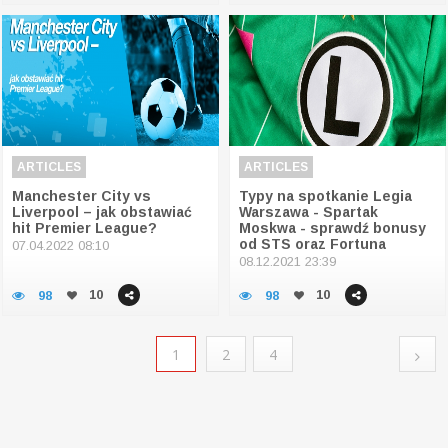
ARTICLES
ARTICLES
Manchester City vs
Typy na spotkanie Legia
Liverpool – jak obstawiać
Warszawa - Spartak
hit Premier League?
Moskwa - sprawdź bonusy
od STS oraz Fortuna
07.04.2022 08:10
08.12.2021 23:39
10
10
98
98
1
2
4