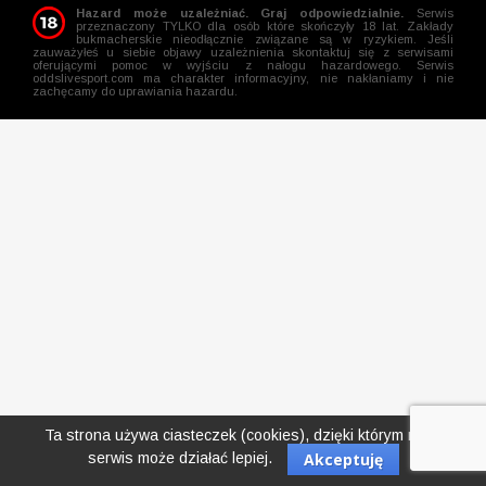
Hazard może uzależniać. Graj odpowiedzialnie.
Serwis
przeznaczony TYLKO dla osób które skończyły 18 lat. Zakłady
bukmacherskie nieodłącznie związane są w ryzykiem. Jeśli
zauważyłeś u siebie objawy uzależnienia skontaktuj się z serwisami
oferującymi pomoc w wyjściu z nałogu hazardowego. Serwis
oddslivesport.com ma charakter informacyjny, nie nakłaniamy i nie
zachęcamy do uprawiania hazardu.
Ta strona używa ciasteczek (cookies), dzięki którym nasz
Akceptuję
serwis może działać lepiej.