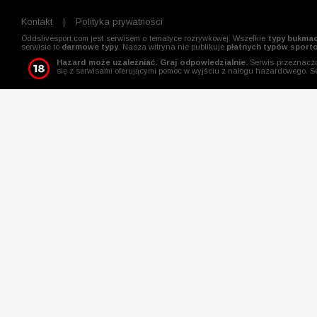
Kontakt
Polityka prywatności
Oddslivesport.com jest serwisem o tematyce rozrywkowej. Wszelkie
typy bukmac
serwisie to
darmowe typy
. Nasza witryna nie publikuje
płatnych typów sport
Hazard może uzależniać. Graj odpowiedzialnie.
Serwis przeznaczo
się z serwisami oferującymi pomoc w wyjściu z nałogu hazardowego. S