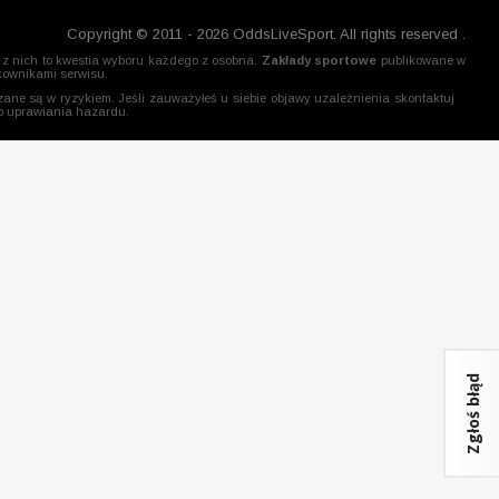
Copyright © 2011 - 2026 OddsLiveSport. All rights reserved .
e z nich to kwestia wyboru każdego z osobna.
Zakłady sportowe
publikowane w
tkownikami serwisu.
ane są w ryzykiem. Jeśli zauważyłeś u siebie objawy uzależnienia skontaktuj
do uprawiania hazardu.
Zgłoś błąd