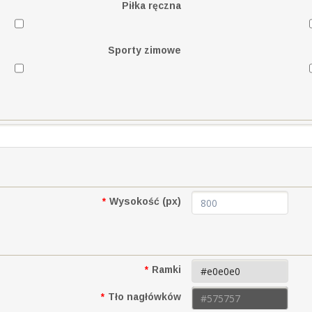
Piłka ręczna
Sporty zimowe
*
Wysokość (px)
*
Ramki
*
Tło nagłówków