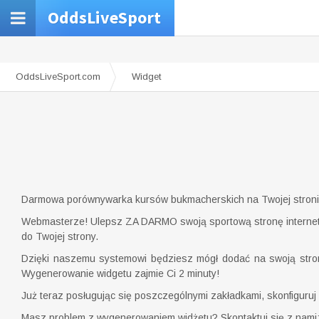
OddsLiveSport
OddsLiveSport.com
Widget
Darmowa porównywarka kursów bukmacherskich na Twojej stroni
Webmasterze! Ulepsz ZA DARMO swoją sportową stronę internet
do Twojej strony.
Dzięki naszemu systemowi będziesz mógł dodać na swoją stronę
Wygenerowanie widgetu zajmie Ci 2 minuty!
Już teraz posługując się poszczególnymi zakładkami, skonfiguruj 
Masz problem z wygenerowaniem widżetu? Skontaktuj się z nami: 