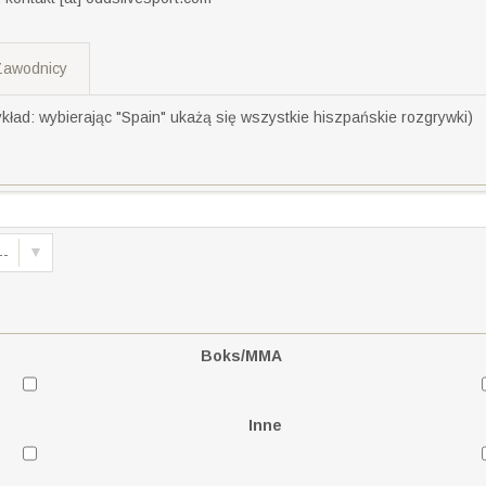
Zawodnicy
ład: wybierając "Spain" ukażą się wszystkie hiszpańskie rozgrywki)
--
Boks/MMA
Inne