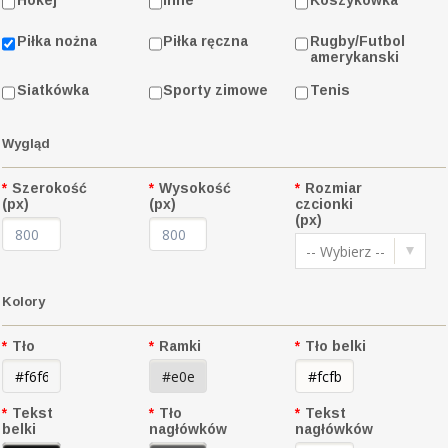
Hokej
Inne
Koszykówka
Piłka nożna
Piłka ręczna
Rugby/Futbol
amerykanski
Siatkówka
Sporty zimowe
Tenis
Wygląd
*
Szerokość
*
Wysokość
*
Rozmiar
(px)
(px)
czcionki
(px)
-- Wybierz --
Kolory
*
Tło
*
Ramki
*
Tło belki
*
Tekst
*
Tło
*
Tekst
belki
nagłówków
nagłówków