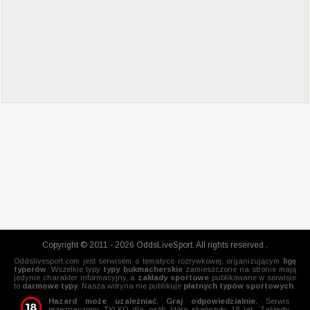
Copyright © 2011 - 2026 OddsLiveSport. All rights reserved .
Oddslivesport.com jest serwisem o tematyce rozrywkowej, organizującym
ligę
typerów
. Wszelkie typy
typy bukmacherskie
zamieszczone na stronie mają
jedynie charakter informacyjny, a
zakłady sportowe
publikowane w serwisie
to
darmowe typy
. Nasza witryna nie publikuje
płatnych typów sportowych
.
Hazard może uzależniać. Graj odpowiedzialnie.
Serwis
przeznaczony TYLKO dla osób które skończyły 18 lat. Zakłady