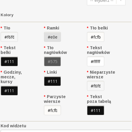
-- Wybierz --
Kolory
*
Tło
*
Ramki
*
Tło belki
*
Tekst
*
Tło
*
Tekst
belki
nagłówków
nagłówków
*
Godziny,
*
Linki
*
Nieparzyste
mecze,
wiersze
kursy
*
Parzyste
*
Tekst
wiersze
poza tabelą
Kod widżetu